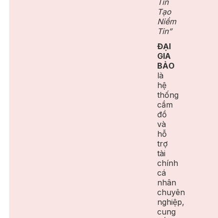
Tín
Tạo
Niềm
Tin”
ĐẠI
GIA
BẢO
là
hệ
thống
cầm
đồ
và
hỗ
trợ
tài
chính
cá
nhân
chuyên
nghiệp,
cung