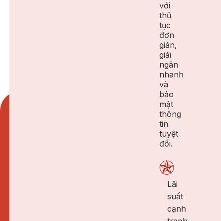
với
thủ
tục
đơn
giản,
giải
ngân
nhanh
và
bảo
mật
thông
tin
tuyệt
đối.
Lãi
suất
cạnh