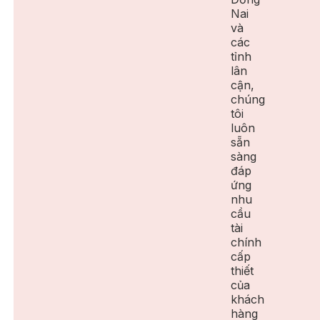
Nai
và
các
tỉnh
lân
cận,
chúng
tôi
luôn
sẵn
sàng
đáp
ứng
nhu
cầu
tài
chính
cấp
thiết
của
khách
hàng