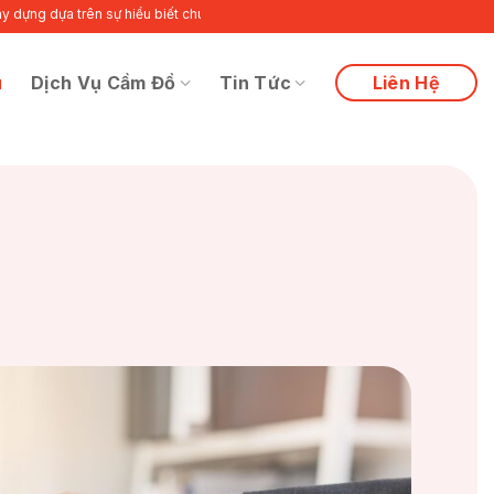
 trên sự hiểu biết chuyên sâu về nhu cầu cũng như vấn đề riêng biệt của từn
u
Dịch Vụ Cầm Đồ
Tin Tức
Liên Hệ