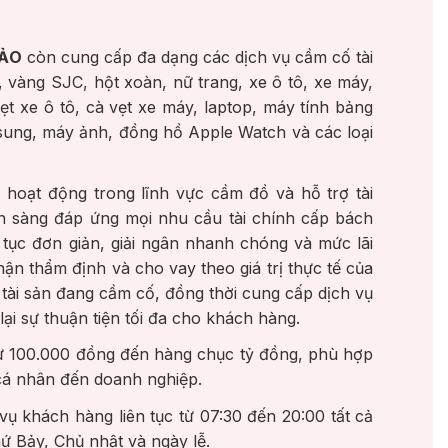
BẢO
còn cung cấp đa dạng các dịch vụ cầm cố tài
 vàng SJC, hột xoàn, nữ trang, xe ô tô, xe máy,
ẹt xe ô tô, cà vẹt xe máy, laptop, máy tính bảng
msung, máy ảnh, đồng hồ Apple Watch và các loại
hoạt động trong lĩnh vực cầm đồ và hỗ trợ tài
n sàng đáp ứng mọi nhu cầu tài chính cấp bách
tục đơn giản, giải ngân nhanh chóng và mức lãi
hận thẩm định và cho vay theo giá trị thực tế của
ới tài sản đang cầm cố, đồng thời cung cấp dịch vụ
ại sự thuận tiện tối đa cho khách hàng.
ừ 100.000 đồng đến hàng chục tỷ đồng, phù hợp
 cá nhân đến doanh nghiệp.
ụ khách hàng liên tục từ 07:30 đến 20:00 tất cả
hứ Bảy, Chủ nhật và ngày lễ.