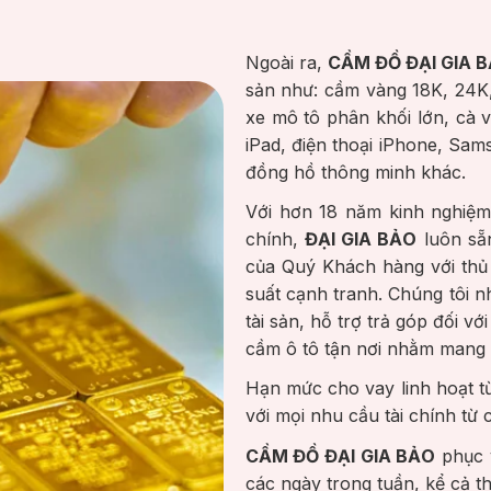
Ngoài ra,
CẦM ĐỒ ĐẠI GIA 
sản như: cầm vàng 18K, 24K,
xe mô tô phân khối lớn, cà v
iPad, điện thoại iPhone, Sa
đồng hồ thông minh khác.
Với hơn 18 năm kinh nghiệm 
chính,
ĐẠI GIA BẢO
luôn sẵ
của Quý Khách hàng với thủ 
suất cạnh tranh. Chúng tôi n
tài sản, hỗ trợ trả góp đối v
cầm ô tô tận nơi nhằm mang l
Hạn mức cho vay linh hoạt t
với mọi nhu cầu tài chính từ
CẦM ĐỒ ĐẠI GIA BẢO
phục v
các ngày trong tuần, kể cả t