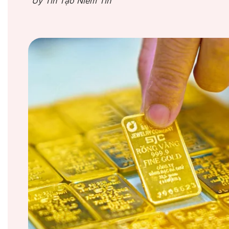
“Uy Tín Tạo Niềm Tin”