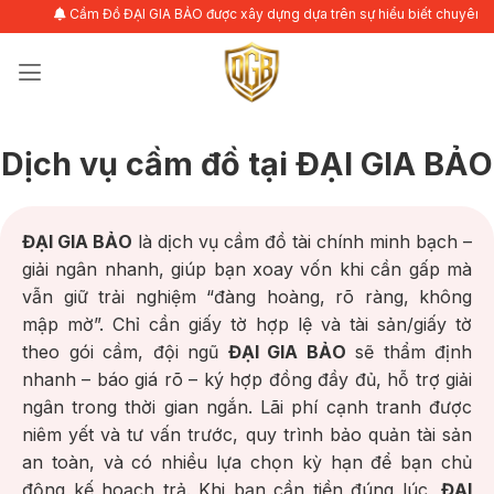
Bỏ
Cầm Đồ ĐẠI GIA BẢO được xây dựng dựa trên sự hiểu biết chuyên sâu về nhu cầ
qua
nội
dung
Dịch vụ cầm đồ tại ĐẠI GIA BẢO
ĐẠI GIA BẢO
là dịch vụ cầm đồ tài chính minh bạch –
giải ngân nhanh, giúp bạn xoay vốn khi cần gấp mà
vẫn giữ trải nghiệm “đàng hoàng, rõ ràng, không
mập mờ”. Chỉ cần giấy tờ hợp lệ và tài sản/giấy tờ
theo gói cầm, đội ngũ
ĐẠI GIA BẢO
sẽ thẩm định
nhanh – báo giá rõ – ký hợp đồng đầy đủ, hỗ trợ giải
ngân trong thời gian ngắn. Lãi phí cạnh tranh được
niêm yết và tư vấn trước, quy trình bảo quản tài sản
an toàn, và có nhiều lựa chọn kỳ hạn để bạn chủ
động kế hoạch trả. Khi bạn cần tiền đúng lúc,
ĐẠI