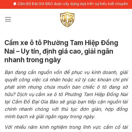
Bỏ
Cầm Đồ ĐẠI GIA BẢO được xây dựng dựa trên sự hiểu biết chuyên sâu về nhu
qua
nội
dung
Cầm xe ô tô Phường Tam Hiệp Đồng
Nai – Uy tín, định giá cao, giải ngân
nhanh trong ngày
Bạn đang cần nguồn vốn để phục vụ kinh doanh, giải
quyết công việc cá nhân hoặc xử lý các khoản chi phí
phát sinh nhưng chưa muốn bán chiếc ô tô đang sở
hữu? Dịch vụ cầm xe ô tô Phường Tam Hiệp Đồng Nai
tại Cầm Đồ Đại Gia Bảo sẽ giúp bạn tiếp cận nguồn tài
chính nhanh chóng với thủ tục đơn giản, hợp đồng
minh bạch và giải ngân ngay trong ngày.
Với nhiều năm kinh nghiệm trong lĩnh vực cầm cố tài