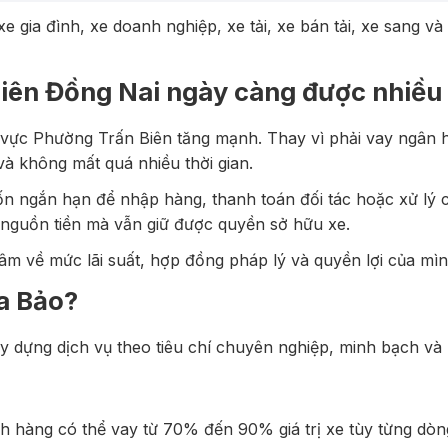
 gia đình, xe doanh nghiệp, xe tải, xe bán tải, xe sang v
Biên Đồng Nai ngày càng được nhiều
vực Phường Trấn Biên tăng mạnh. Thay vì phải vay ngân h
và không mất quá nhiều thời gian.
 ngắn hạn để nhập hàng, thanh toán đối tác hoặc xử lý côn
 nguồn tiền mà vẫn giữ được quyền sở hữu xe.
m về mức lãi suất, hợp đồng pháp lý và quyền lợi của mình
a Bảo?
y dựng dịch vụ theo tiêu chí chuyên nghiệp, minh bạch và
ch hàng có thể vay từ 70% đến 90% giá trị xe tùy từng dòng