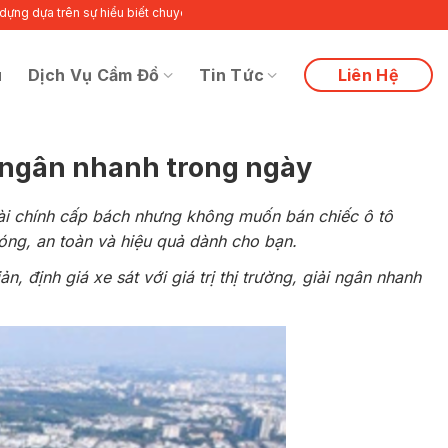
hiểu biết chuyên sâu về nhu cầu cũng như vấn đề riêng biệt của từng khách h
u
Dịch Vụ Cầm Đồ
Tin Tức
Liên Hệ
ải ngân nhanh trong ngày
tài chính cấp bách nhưng không muốn bán chiếc ô tô
óng, an toàn và hiệu quả dành cho bạn.
 định giá xe sát với giá trị thị trường, giải ngân nhanh