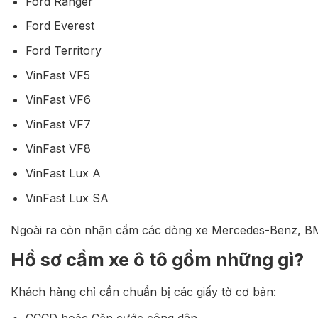
Ford Ranger
Ford Everest
Ford Territory
VinFast VF5
VinFast VF6
VinFast VF7
VinFast VF8
VinFast Lux A
VinFast Lux SA
Ngoài ra còn nhận cầm các dòng xe Mercedes-Benz, BMW
Hồ sơ cầm xe ô tô gồm những gì?
Khách hàng chỉ cần chuẩn bị các giấy tờ cơ bản:
CCCD hoặc Căn cước công dân